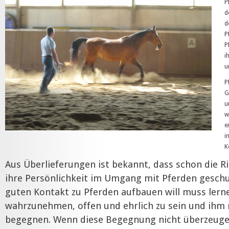
P
d
d
P
P
i
u
P
G
u
w
e
i
K
Aus Überlieferungen ist bekannt, dass schon die Ri
ihre Persönlichkeit im Umgang mit Pferden geschu
guten Kontakt zu Pferden aufbauen will muss lerne
wahrzunehmen, offen und ehrlich zu sein und ihm 
begegnen. Wenn diese Begegnung nicht überzeuge